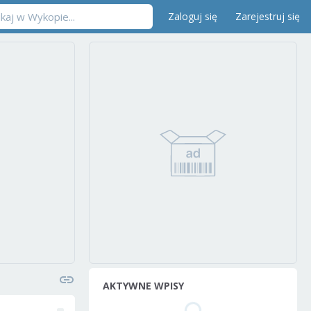
Zaloguj się
Zarejestruj się
AKTYWNE WPISY