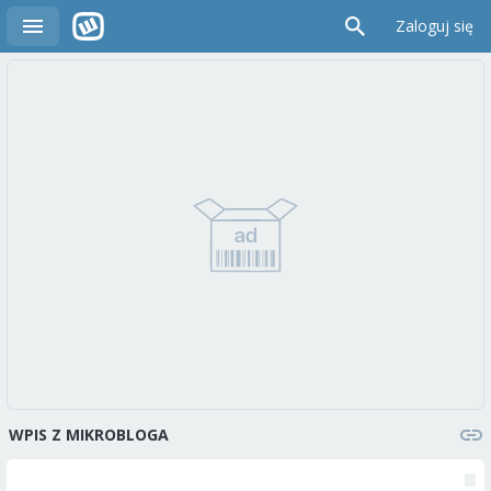
Zaloguj się
WPIS Z MIKROBLOGA