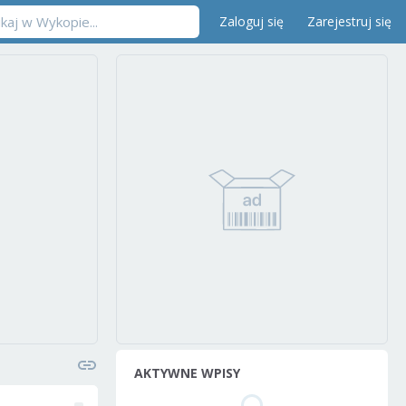
Zaloguj się
Zarejestruj się
AKTYWNE WPISY