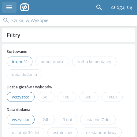
Zaloguj się
Filtry
Sortowanie
trafność
popularność
liczba komentarzy
data dodania
Liczba głosów / wykopów
wszystko
50+
100+
500+
1000+
Data dodania
wszystko
24h
3 dni
ostatnie 7 dni
ostatnie 30 dni
ostatni rok
niestandardowy