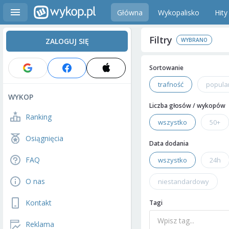
Główna
Wykopalisko
Hity
Filtry
ZALOGUJ SIĘ
Sortowanie
trafność
popula
WYKOP
Liczba głosów / wykopów
Ranking
wszystko
50+
Osiągnięcia
Data dodania
FAQ
wszystko
24h
O nas
niestandardowy
Kontakt
Tagi
Reklama