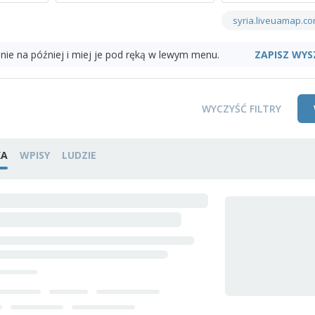
syria.liveuamap.c
ZAPISZ WYS
nie na później i miej je pod ręką w lewym menu.
WYCZYŚĆ FILTRY
KA
WPISY
LUDZIE