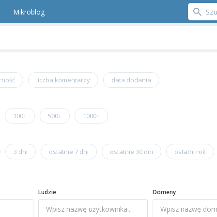
Mikroblog
rność
liczba komentarzy
data dodania
100+
500+
1000+
3 dni
ostatnie 7 dni
ostatnie 30 dni
ostatni rok
Ludzie
Domeny