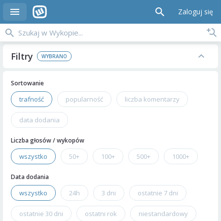
Zaloguj się
Filtry
Sortowanie
trafność
popularność
liczba komentarzy
data dodania
Liczba głosów / wykopów
wszystko
50+
100+
500+
1000+
Data dodania
wszystko
24h
3 dni
ostatnie 7 dni
ostatnie 30 dni
ostatni rok
niestandardowy