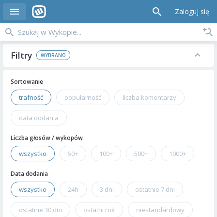
Zaloguj się
Filtry
Sortowanie
trafność
popularność
liczba komentarzy
data dodania
Liczba głosów / wykopów
wszystko
50+
100+
500+
1000+
Data dodania
wszystko
24h
3 dni
ostatnie 7 dni
ostatnie 30 dni
ostatni rok
niestandardowy