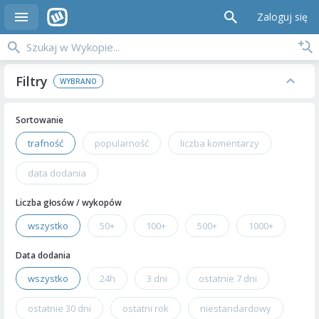
Zaloguj się
Filtry
Sortowanie
trafność
popularność
liczba komentarzy
data dodania
Liczba głosów / wykopów
wszystko
50+
100+
500+
1000+
Data dodania
wszystko
24h
3 dni
ostatnie 7 dni
ostatnie 30 dni
ostatni rok
niestandardowy