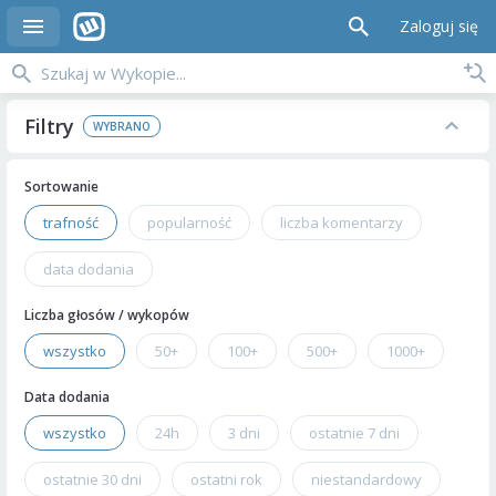
Zaloguj się
Filtry
Sortowanie
trafność
popularność
liczba komentarzy
data dodania
Liczba głosów / wykopów
wszystko
50+
100+
500+
1000+
Data dodania
wszystko
24h
3 dni
ostatnie 7 dni
ostatnie 30 dni
ostatni rok
niestandardowy