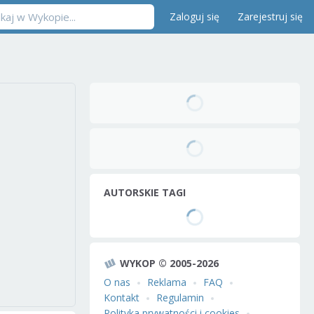
Zaloguj się
Zarejestruj się
AUTORSKIE TAGI
WYKOP © 2005-2026
O nas
Reklama
FAQ
Kontakt
Regulamin
Polityka prywatności i cookies