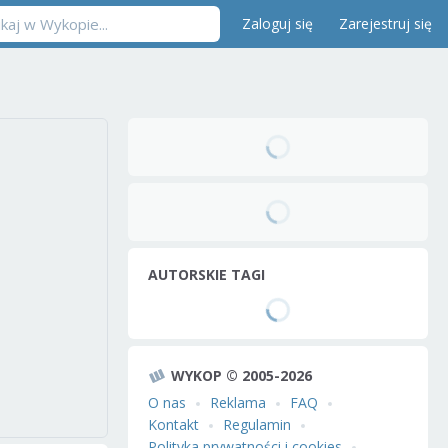
Zaloguj się
Zarejestruj się
AUTORSKIE TAGI
WYKOP © 2005-2026
O nas
Reklama
FAQ
Kontakt
Regulamin
Polityka prywatności i cookies