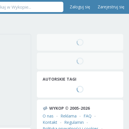
Zaloguj się
Zarejestruj się
AUTORSKIE TAGI
WYKOP © 2005-2026
O nas
Reklama
FAQ
Kontakt
Regulamin
Polityka prywatności i cookies