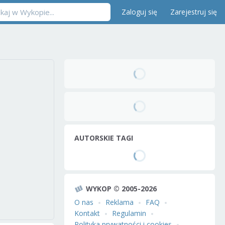
Zaloguj się
Zarejestruj się
AUTORSKIE TAGI
WYKOP © 2005-2026
O nas
Reklama
FAQ
Kontakt
Regulamin
Polityka prywatności i cookies