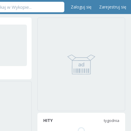
Zaloguj się
Zarejestruj się
HITY
tygodnia