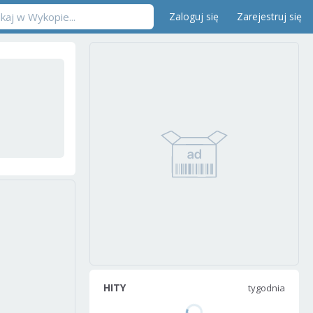
Zaloguj się
Zarejestruj się
HITY
tygodnia