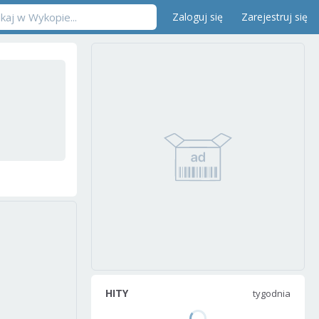
Zaloguj się
Zarejestruj się
HITY
tygodnia