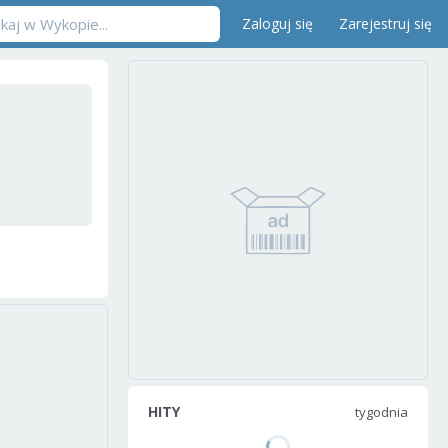
Zaloguj się
Zarejestruj się
HITY
tygodnia