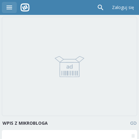
Zaloguj się
WPIS Z MIKROBLOGA