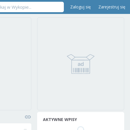
Zaloguj się
Zarejestruj się
AKTYWNE WPISY