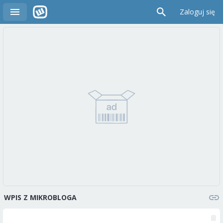
Zaloguj się
WPIS Z MIKROBLOGA