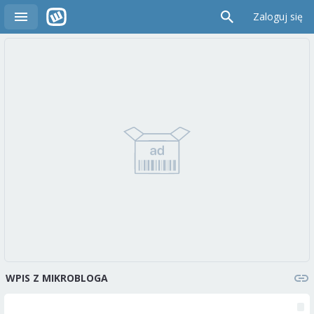
Zaloguj się
WPIS Z MIKROBLOGA