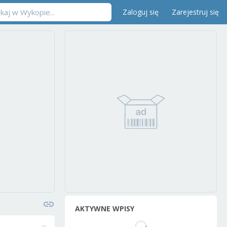
Zaloguj się
Zarejestruj się
AKTYWNE WPISY