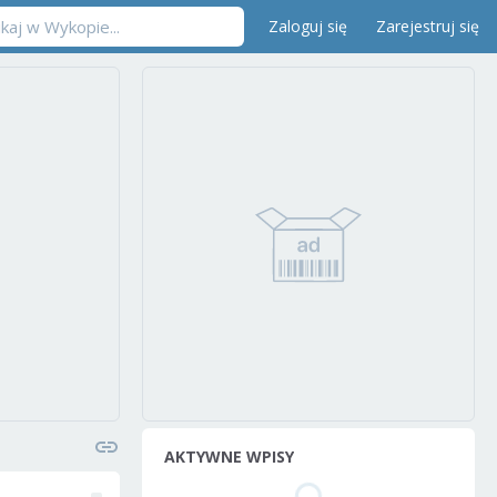
Zaloguj się
Zarejestruj się
AKTYWNE WPISY