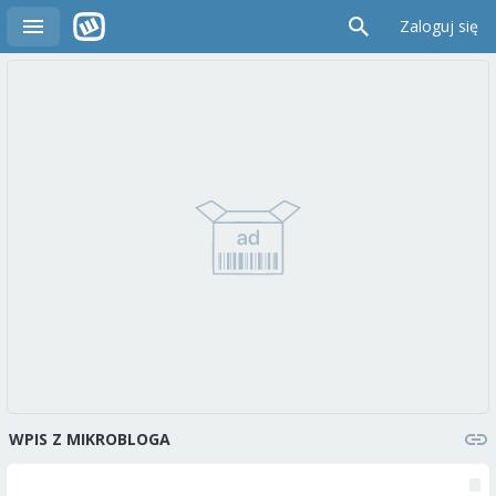
Zaloguj się
WPIS Z MIKROBLOGA