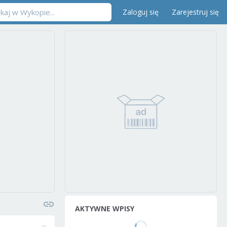
Zaloguj się
Zarejestruj się
AKTYWNE WPISY