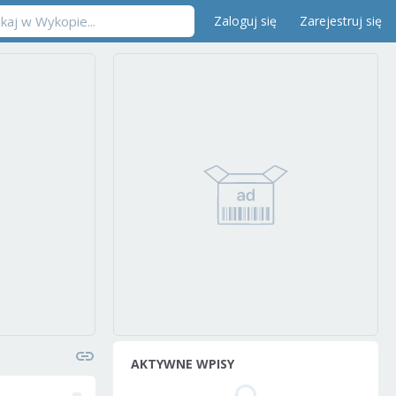
Zaloguj się
Zarejestruj się
AKTYWNE WPISY