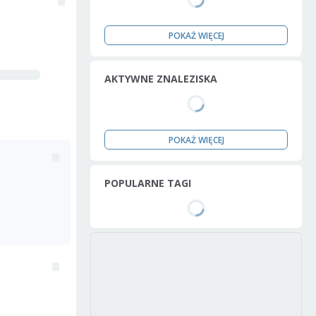
POKAŻ WIĘCEJ
AKTYWNE ZNALEZISKA
POKAŻ WIĘCEJ
POPULARNE TAGI