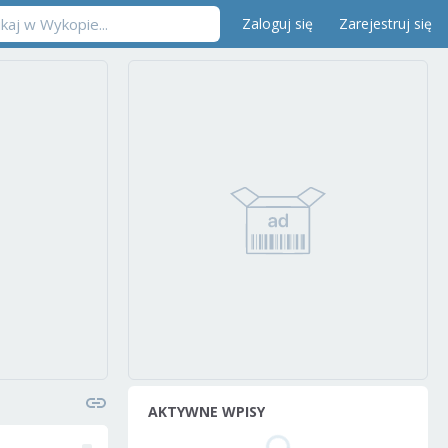
Zaloguj się
Zarejestruj się
AKTYWNE WPISY