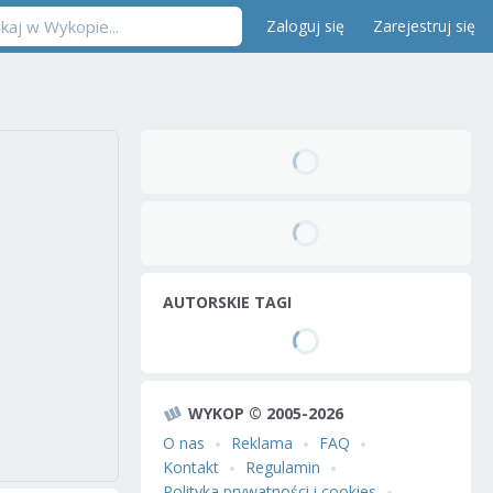
Zaloguj się
Zarejestruj się
AUTORSKIE TAGI
WYKOP © 2005-2026
O nas
Reklama
FAQ
Kontakt
Regulamin
Polityka prywatności i cookies