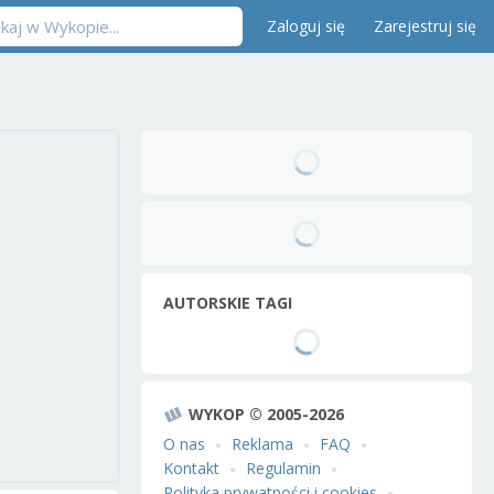
Zaloguj się
Zarejestruj się
AUTORSKIE TAGI
WYKOP © 2005-2026
O nas
Reklama
FAQ
Kontakt
Regulamin
Polityka prywatności i cookies