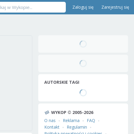
Zaloguj się
Zarejestruj się
AUTORSKIE TAGI
WYKOP © 2005-2026
O nas
Reklama
FAQ
Kontakt
Regulamin
Polityka prywatności i cookies