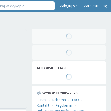
Zaloguj się
Zarejestruj się
AUTORSKIE TAGI
WYKOP © 2005-2026
O nas
Reklama
FAQ
Kontakt
Regulamin
Polityka prywatności i cookies