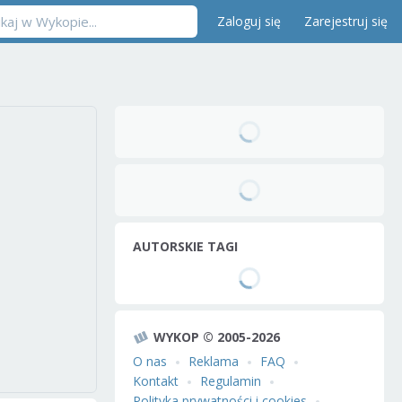
Zaloguj się
Zarejestruj się
AUTORSKIE TAGI
WYKOP © 2005-2026
O nas
Reklama
FAQ
Kontakt
Regulamin
Polityka prywatności i cookies