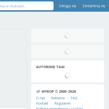
Zaloguj się
Zarejestruj się
AUTORSKIE TAGI
WYKOP © 2005-2026
O nas
Reklama
FAQ
Kontakt
Regulamin
Polityka prywatności i cookies