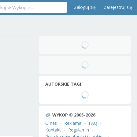
Zaloguj się
Zarejestruj się
AUTORSKIE TAGI
WYKOP © 2005-2026
O nas
Reklama
FAQ
Kontakt
Regulamin
Polityka prywatności i cookies