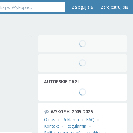
Zaloguj się
Zarejestruj się
AUTORSKIE TAGI
WYKOP © 2005-2026
O nas
Reklama
FAQ
Kontakt
Regulamin
Polityka prywatności i cookies