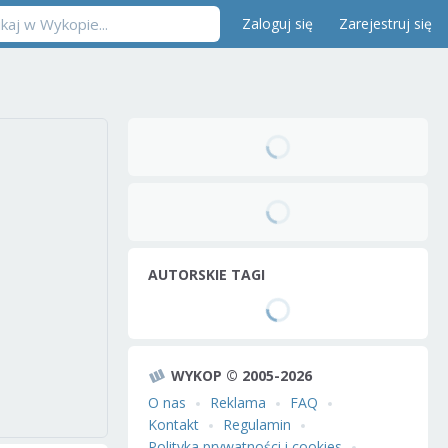
Zaloguj się
Zarejestruj się
AUTORSKIE TAGI
WYKOP © 2005-2026
O nas
Reklama
FAQ
Kontakt
Regulamin
Polityka prywatności i cookies