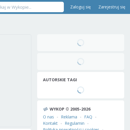
Zaloguj się
Zarejestruj się
AUTORSKIE TAGI
WYKOP © 2005-2026
O nas
Reklama
FAQ
Kontakt
Regulamin
Polityka prywatności i cookies