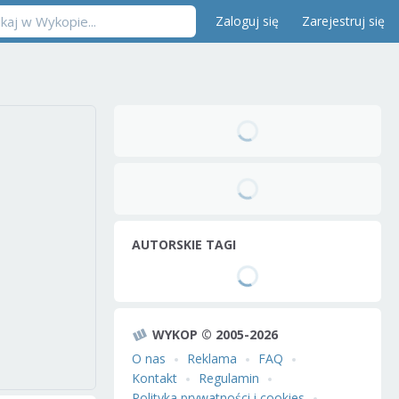
Zaloguj się
Zarejestruj się
AUTORSKIE TAGI
WYKOP © 2005-2026
O nas
Reklama
FAQ
Kontakt
Regulamin
Polityka prywatności i cookies