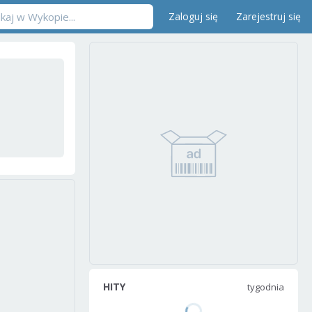
Zaloguj się
Zarejestruj się
HITY
tygodnia