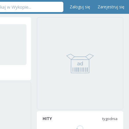
Zaloguj się
Zarejestruj się
HITY
tygodnia