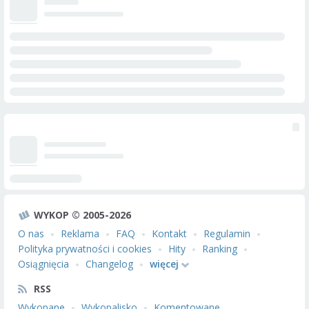
WYKOP © 2005-2026
O nas
Reklama
FAQ
Kontakt
Regulamin
Polityka prywatności i cookies
Hity
Ranking
Osiągnięcia
Changelog
więcej
RSS
Wykopane
Wykopalisko
Komentowane