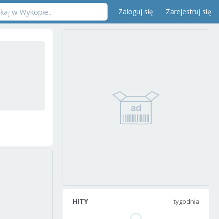
Zaloguj się
Zarejestruj się
HITY
tygodnia