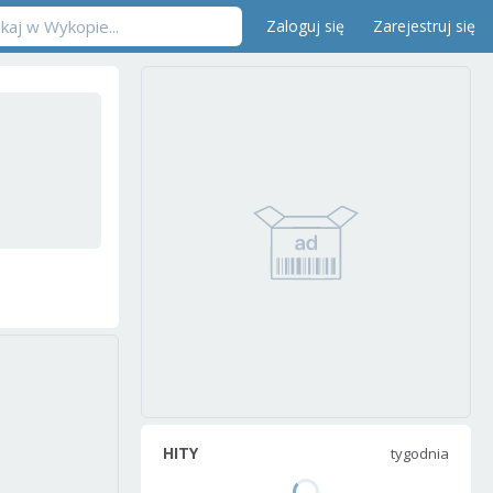
Zaloguj się
Zarejestruj się
HITY
tygodnia