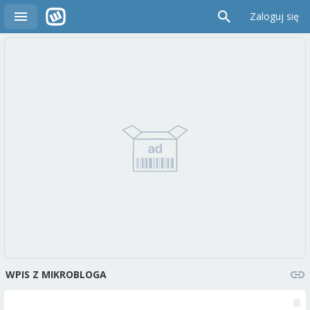
Zaloguj się
WPIS Z MIKROBLOGA