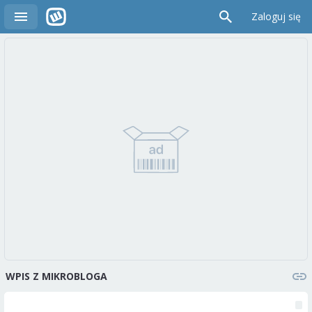
Zaloguj się
WPIS Z MIKROBLOGA