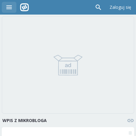
Zaloguj się
WPIS Z MIKROBLOGA