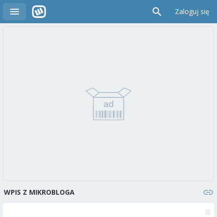
Zaloguj się
WPIS Z MIKROBLOGA