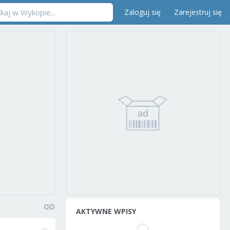
Zaloguj się
Zarejestruj się
AKTYWNE WPISY