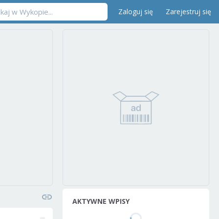
Zaloguj się
Zarejestruj się
AKTYWNE WPISY