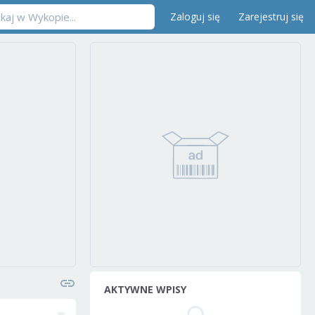
Zaloguj się
Zarejestruj się
AKTYWNE WPISY